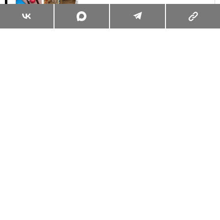
Суперзум: главные моменты лета в
максимальном приближении
Читать
Поделиться
ЖИЗНЬ ВОКРУГ
ОБО ВСЁМ
31.07.2026, 10:00
СУПЕРЗУМ: ГЛАВНЫЕ МОМЕНТЫ
ЛЕТА В МАКСИМАЛЬНОМ
ПРИБЛИЖЕНИИ
РЕДАКТОР GRAZIA ПРОВЕЛА САМЫЙ
НАСЫЩЕННЫЙ ЛЕТНИЙ ДЕНЬ С HUAWEI PURA 90S
PRO MAX