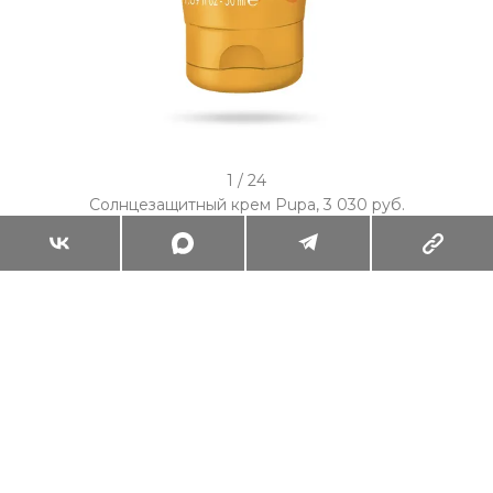
I
1 / 24
t
Солнцезащитный крем Pupa, 3 030 руб.
e
РЕКЛАМА – ПРОДОЛЖЕНИЕ НИЖЕ
m
1
o
f
2
4