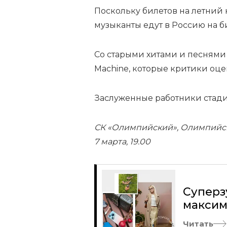
Поскольку билетов на летний 
музыканты едут в Россию на б
Со старыми хитами и песнями 
Machine, которые критики оц
Заслуженные работники стади
СК «Олимпийский», Олимпийски
7 марта, 19.00
Суперз
максим
Читать