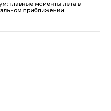
ум: главные моменты лета в
альном приближении
31.07.2026, 10:00
НЫЕ МОМЕНТЫ ЛЕТА
М ПРИБЛИЖЕНИИ
СЫЩЕННЫЙ ЛЕТНИЙ ДЕНЬ С HUAWEI PURA 90S