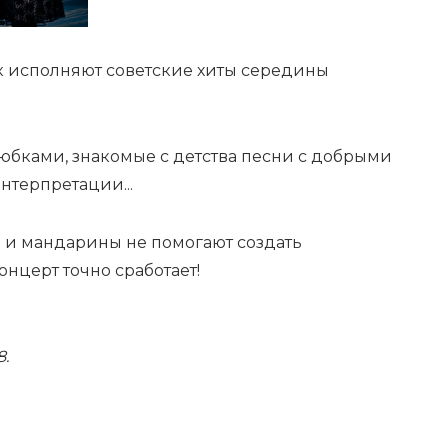
 исполняют советские хиты середины
юбками, знакомые с детства песни с добрыми
интерпретации...
 и мандарины не помогают создать
онцерт точно сработает!
8.