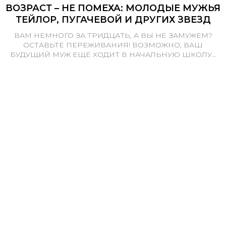
ВОЗРАСТ – НЕ ПОМЕХА: МОЛОДЫЕ МУЖЬЯ
ТЕЙЛОР, ПУГАЧЕВОЙ И ДРУГИХ ЗВЕЗД
ВАМ НЕМНОГО ЗА ТРИДЦАТЬ, А ВЫ НЕ ЗАМУЖЕМ?
ОСТАВЬТЕ ПЕРЕЖИВАНИЯ! ВОЗМОЖНО, ВАШ
БУДУЩИЙ МУЖ ЕЩЕ ХОДИТ В НАЧАЛЬНУЮ ШКОЛУ...
Подписаться на новости
Контакты