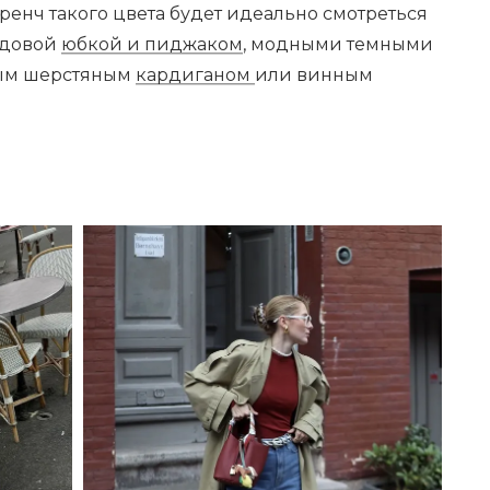
Тренч такого цвета будет идеально смотреться
видовой
юбкой и пиджаком
, модными темными
ным шерстяным
кардиганом
или винным