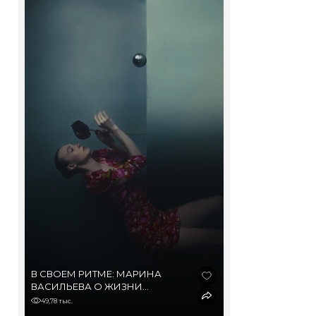
В СВОЕМ РИТМЕ: МАРИНА
ВАСИЛЬЕВА О ЖИЗНИ
В ДЕРЕВНЕ И МЕГАПОЛИСЕ,
49,78 тыс.
ВЫГОРАНИИ И ОДНОЙ