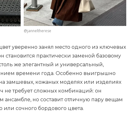
@janneltherese
цвет уверенно занял место одного из ключевых
 он становится практически заменой базовому
столь же элегантный и универсальный,
оением времени года. Особенно выигрышно
я на замшевых, кожаных моделях или изделиях
нч не требует сложных комбинаций: он
 ансамбле, но составит отличную пару вещам
о или сочного бордового цвета.