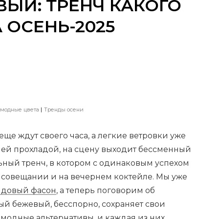
ВЫЙ: ТРЕНЧ КАКОГО
 ОСЕНЬ-2025
модные цвета
Тренды осени
еще ждут своего часа, а легкие ветровки уже
ней прохладой, на сцену выходит бессменный
ьный тренч, в котором с одинаковым успехом
 совещании и на вечернем коктейле. Мы уже
ндовый фасон
, а теперь поговорим об
ый бежевый, бесспорно, сохраняет свои
 модные альтернативы, и каждая из них